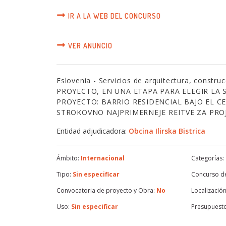
IR A LA WEB DEL CONCURSO
VER ANUNCIO
Eslovenia - Servicios de arquitectura, const
PROYECTO, EN UNA ETAPA PARA ELEGIR LA
PROYECTO: BARRIO RESIDENCIAL BAJO EL CE
STROKOVNO NAJPRIMERNEJE REITVE ZA PR
Entidad adjudicadora:
Obcina Ilirska Bistrica
Ámbito:
Internacional
Categorías:
Tipo:
Sin especificar
Concurso de
Convocatoria de proyecto y Obra:
No
Localización
Uso:
Sin especificar
Presupuest