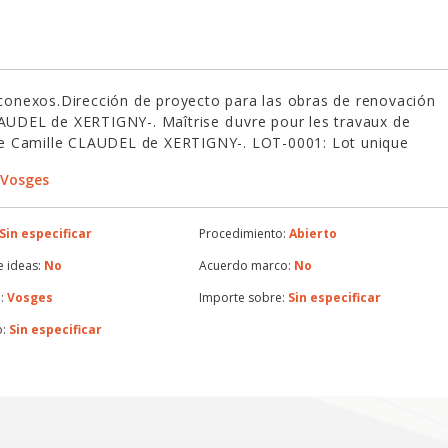
s conexos.Dirección de proyecto para las obras de renovación
LAUDEL de XERTIGNY-. Maîtrise duvre pour les travaux de
ge Camille CLAUDEL de XERTIGNY-. LOT-0001: Lot unique
 Vosges
Sin especificar
Procedimiento:
Abierto
 ideas:
No
Acuerdo marco:
No
:
Vosges
Importe sobre:
Sin especificar
o:
Sin especificar