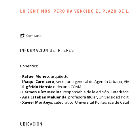
LO SENTIMOS, PERO HA VENCIDO EL PLAZO DE L
Compartir
INFORMACIÓN DE INTERÉS
Ponentes:
-
Rafael Moneo
, arquitecto
-
Iñaqui Carnicero
, secretario general de Agenda Urbana, Viv
-
Sigfrido Herráez
, decano COAM
-
Carmen Díez Medina
, responsable de la edición. Catedrát
-
Ana Esteban Maluenda
, profesora titular, Universidad Pol
-
Xavier Monteys
, catedrático, Universitat Politècnica de Cat
UBICACIÓN