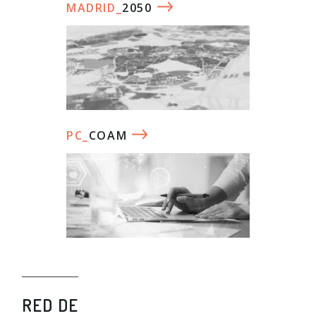
MADRID_
2050
PC_
COAM
RED DE