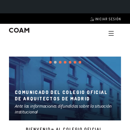
INICIAR SESIÓN
LO MÁS BUSCADO:
VISADO TELEMÁTICO
COLEGIO
COAM DIGITAL
SERVICIOS
EXPOSICIONES
VISADO
CERTIFICADO FINAL DE OBRA
IMPRESOS
FORMACIÓN
ARQUITECTURA MADRID
CONCURSOS
RED ARQUITECTOS
COMUNICADO DEL COLEGIO OFICIAL
DE ARQUITECTOS DE MADRID
ACTUALIDAD
s
Ante las informaciones difundidas sobre la situación
H
institucional
MATCOAM
REHABILITACIÓN
BIENVENID@ AL COLEGIO OFICIAL