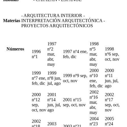
- ARQUITECTURA INTERIOR -
Materias
INTERPRETACIÓN ARQUITECTÓNICA -
PROYECTOS ARQUITECTÓNICOS
1997
1998
Números
nº2
nº5
1998
1996
1997 nº4 ene,
mar,
mar,
nº6 sep,
nº1
feb, dic
abr,
abr,
oct, nov
may
may
2000
2000
1999
1999
1999 nº9 sep,
nº10
nº11
nº7 ene,
nº8 jun,
oct, nov
ene,
jun, jul,
feb, dic
jul, ago
feb, dic
ago
2002
2000
2001
2002
nº16
nº12
nº14
2001 nº15
nº17
mar,
sep,
jun, jul,
sep, oct, nov
sep, oct,
abr,
oct, nov
ago
nov
may
2004
2005
2002
2003
nº23
nº24
nº18
2003 nº21