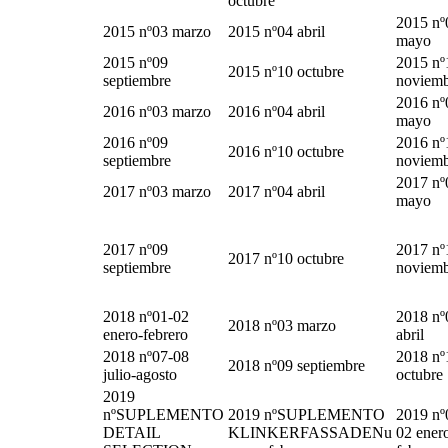
octubre
2015 nº
2015 nº03 marzo
2015 nº04 abril
mayo
2015 nº09
2015 nº
2015 nº10 octubre
septiembre
noviem
2016 nº
2016 nº03 marzo
2016 nº04 abril
mayo
2016 nº09
2016 nº
2016 nº10 octubre
septiembre
noviem
2017 nº
2017 nº03 marzo
2017 nº04 abril
mayo
2017 nº09
2017 nº
2017 nº10 octubre
septiembre
noviem
2018 nº01-02
2018 nº
2018 nº03 marzo
enero-febrero
abril
2018 nº07-08
2018 nº
2018 nº09 septiembre
julio-agosto
octubre
2019
nºSUPLEMENTO
2019 nºSUPLEMENTO
2019 nº
DETAIL
KLINKERFASSADENu
02 ener