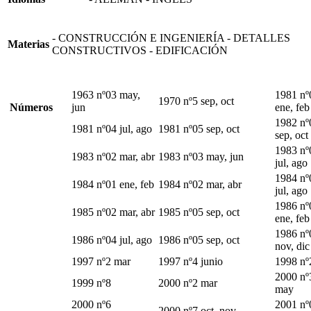
- CONSTRUCCIÓN E INGENIERÍA - DETALLES
Materias
CONSTRUCTIVOS - EDIFICACIÓN
1963 nº03 may,
1981 nº
1970 nº5 sep, oct
Números
jun
ene, feb
1982 nº
1981 nº04 jul, ago
1981 nº05 sep, oct
sep, oct
1983 nº
1983 nº02 mar, abr
1983 nº03 may, jun
jul, ago
1984 nº
1984 nº01 ene, feb
1984 nº02 mar, abr
jul, ago
1986 nº
1985 nº02 mar, abr
1985 nº05 sep, oct
ene, feb
1986 nº
1986 nº04 jul, ago
1986 nº05 sep, oct
nov, dic
1997 nº2 mar
1997 nº4 junio
1998 nº
2000 nº3
1999 nº8
2000 nº2 mar
may
2000 nº6
2001 nº
2000 nº7 oct, nov