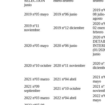
SELECTION
enero-febrero
febrero
junio
2019 nº
2019 nº05 mayo
2019 nº06 junio
08 julio
agosto
2020 nº
2019 nº11
2019 nº12 diciembre
02 ener
noviembre
febrero
2020 nº
DETAI
2020 nº05 mayo
2020 nº06 junio
INTER
(01/202
junio
2020 nº
2020 nº10 octubre
2020 nº11 noviembre
diciemb
2021 nº
2021 nº03 marzo
2021 nº04 abril
mayo
2021 nº09
2021 nº
2021 nº10 octubre
septiembre
noviem
2022 nº
2022 nº03 marzo
2022 nº04 abril
mayo