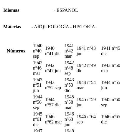
Idiomas
- ESPAÑOL
Materias
- ARQUEOLOGÍA - HISTORIA
1940
1941
1940
1941 nº43
1941 nº45
Números
nº40
nº42
nº41 dic
jun
dic
sep
mar
1942
1942
1942
1942 nº49
1943 nº50
nº46
nº48
nº47 jun
dic
mar
mar
sep
1943
1943
1943
1944 nº54
1944 nº55
nº51
nº53
nº52 sep
mar
jun
jun
dic
1944
1945
1944
1945 nº59
1945 nº60
nº56
nº58
nº57 dic
jun
sep
sep
mar
1945
1946
1946
1946 nº64
1946 nº65
nº61
nº63
nº62 mar
sep
dic
dic
jun
1947
1948