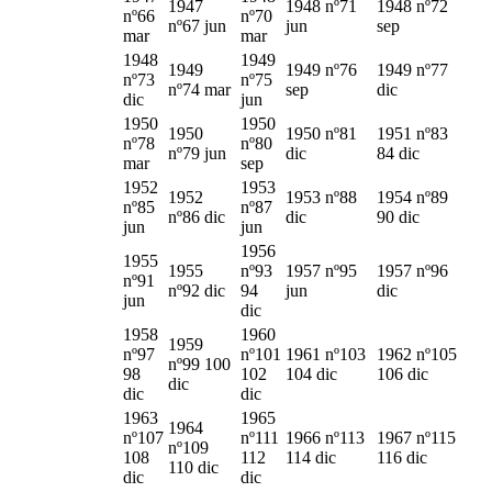
1947
1948 nº71
1948 nº72
nº66
nº70
nº67 jun
jun
sep
mar
mar
1948
1949
1949
1949 nº76
1949 nº77
nº73
nº75
nº74 mar
sep
dic
dic
jun
1950
1950
1950
1950 nº81
1951 nº83
nº78
nº80
nº79 jun
dic
84 dic
mar
sep
1952
1953
1952
1953 nº88
1954 nº89
nº85
nº87
nº86 dic
dic
90 dic
jun
jun
1956
1955
1955
nº93
1957 nº95
1957 nº96
nº91
nº92 dic
94
jun
dic
jun
dic
1958
1960
1959
nº97
nº101
1961 nº103
1962 nº105
nº99 100
98
102
104 dic
106 dic
dic
dic
dic
1963
1965
1964
nº107
nº111
1966 nº113
1967 nº115
nº109
108
112
114 dic
116 dic
110 dic
dic
dic