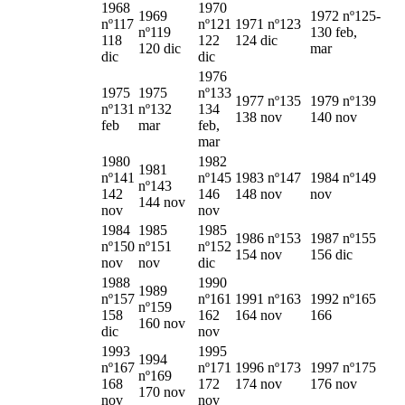
1968
1970
1969
1972 nº125-
nº117
nº121
1971 nº123
nº119
130 feb,
118
122
124 dic
120 dic
mar
dic
dic
1976
1975
1975
nº133
1977 nº135
1979 nº139
nº131
nº132
134
138 nov
140 nov
feb
mar
feb,
mar
1980
1982
1981
nº141
nº145
1983 nº147
1984 nº149
nº143
142
146
148 nov
nov
144 nov
nov
nov
1984
1985
1985
1986 nº153
1987 nº155
nº150
nº151
nº152
154 nov
156 dic
nov
nov
dic
1988
1990
1989
nº157
nº161
1991 nº163
1992 nº165
nº159
158
162
164 nov
166
160 nov
dic
nov
1993
1995
1994
nº167
nº171
1996 nº173
1997 nº175
nº169
168
172
174 nov
176 nov
170 nov
nov
nov