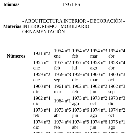
Idiomas
- INGLES
- ARQUITECTURA INTERIOR - DECORACIÓN -
Materias
INTERIORISMO - MOBILIARIO -
ORNAMENTACIÓN
1954 nº1
1954 nº2
1954 nº3
1954 nº4
1931 nº2
Números
ene
feb
mar
abr
1955 nº1
1957 nº2
1957 nº3
1958 nº1
1958 nº4
ene
feb
jul
ago
abr
1959 nº2
1959 nº3
1959 nº4
1960 nº1
1960 nº3
ene
sep
dic
mar
oct
1960 nº4
1961 nº1
1962 nº1
1962 nº2
1962 nº3
dic
mar
feb
jun
sep
1962 nº4
1973 nº1
1973 nº2
1973 nº3
1964 nº1
dic
ago
oct
dic
1973 nº4
1973 nº5
1973 nº6
1974 nº1
1974 nº2
feb
abr
jun
ago
oct
1974 nº3
1974 nº4
1974 nº5
1974 nº6
1975 nº1
dic
feb
abr
jun
ago