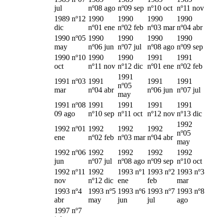
jul
nº08 ago
nº09 sep
nº10 oct
nº11 nov
1989 nº12
1990
1990
1990
1990
dic
nº01 ene
nº02 feb
nº03 mar
nº04 abr
1990 nº05
1990
1990
1990
1990
may
nº06 jun
nº07 jul
nº08 ago
nº09 sep
1990 nº10
1990
1990
1991
1991
oct
nº11 nov
nº12 dic
nº01 ene
nº02 feb
1991
1991 nº03
1991
1991
1991
nº05
mar
nº04 abr
nº06 jun
nº07 jul
may
1991 nº08
1991
1991
1991
1991
09 ago
nº10 sep
nº11 oct
nº12 nov
nº13 dic
1992
1992 nº01
1992
1992
1992
nº05
ene
nº02 feb
nº03 mar
nº04 abr
may
1992 nº06
1992
1992
1992
1992
jun
nº07 jul
nº08 ago
nº09 sep
nº10 oct
1992 nº11
1992
1993 nº1
1993 nº2
1993 nº3
nov
nº12 dic
ene
feb
mar
1993 nº4
1993 nº5
1993 nº6
1993 nº7
1993 nº8
abr
may
jun
jul
ago
1997 nº7