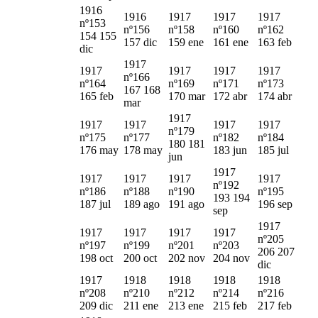
1916
1916
1917
1917
1917
nº153
nº156
nº158
nº160
nº162
154 155
157 dic
159 ene
161 ene
163 feb
dic
1917
1917
1917
1917
1917
nº166
nº164
nº169
nº171
nº173
167 168
165 feb
170 mar
172 abr
174 abr
mar
1917
1917
1917
1917
1917
nº179
nº175
nº177
nº182
nº184
180 181
176 may
178 may
183 jun
185 jul
jun
1917
1917
1917
1917
1917
nº192
nº186
nº188
nº190
nº195
193 194
187 jul
189 ago
191 ago
196 sep
sep
1917
1917
1917
1917
1917
nº205
nº197
nº199
nº201
nº203
206 207
198 oct
200 oct
202 nov
204 nov
dic
1917
1918
1918
1918
1918
nº208
nº210
nº212
nº214
nº216
209 dic
211 ene
213 ene
215 feb
217 feb