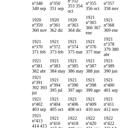
nº352
nº348
nº350
nº355
nº357
353 354
349 sep
351 sep
356 oct
358 nov
oct
1921
1920
1920
1920
1921
nº365
nº359
nº361
nº363
nº368
366 367
360 nov
362 dic
364 dic
369 ene
ene
1921
1921
1921
1921
1921
nº378
nº370
nº372
nº374
nº376
379 380
371 feb
373 feb
375 mar
377 mar
abr
1921
1921
1921
1921
1921
nº381
nº383
nº385
nº387
nº389
382 abr
384 may
386 may
388 jun
390 jun
1921
1921
1921
1921
1921
nº391
nº394
nº396
nº398
nº400
392 393
395 jul
397 ago
399 ago
401 sep
jul
1921
1921
1921
1921
1921
nº402
nº404
nº406
nº409
nº411
403 sep
405 oct
408 oct
410 nov
412 nov
1921
1921
1922
1922
1922
nº413
nº416
nº418
nº420
nº422
414 415