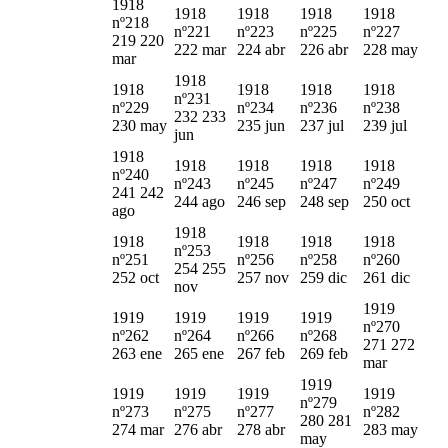
1918
1918
1918
1918
1918
nº218
nº221
nº223
nº225
nº227
219 220
222 mar
224 abr
226 abr
228 may
mar
1918
1918
1918
1918
1918
nº231
nº229
nº234
nº236
nº238
232 233
230 may
235 jun
237 jul
239 jul
jun
1918
1918
1918
1918
1918
nº240
nº243
nº245
nº247
nº249
241 242
244 ago
246 sep
248 sep
250 oct
ago
1918
1918
1918
1918
1918
nº253
nº251
nº256
nº258
nº260
254 255
252 oct
257 nov
259 dic
261 dic
nov
1919
1919
1919
1919
1919
nº270
nº262
nº264
nº266
nº268
271 272
263 ene
265 ene
267 feb
269 feb
mar
1919
1919
1919
1919
1919
nº279
nº273
nº275
nº277
nº282
280 281
274 mar
276 abr
278 abr
283 may
may