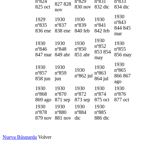
nº824
nº829
nº831
nº833
827 828
825 oct
830 nov
832 dic
834 dic
nov
1930
1929
1930
1930
1930
nº843
nº835
nº837
nº839
nº841
844 845
836 ene
838 ene
840 feb
842 feb
mar
1930
1930
1930
1930
1930
nº852
nº846
nº848
nº850
nº855
853 854
847 mar
849 abr
851 abr
856 may
may
1930
1930
1930
1930
1930
nº865
nº857
nº859
nº863
nº862 jul
866 867
858 jun
jun
864 jul
ago
1930
1930
1930
1930
1930
nº868
nº870
nº872
nº874
nº876
869 ago
871 sep
873 sep
875 oct
877 oct
1930
1930
1930
1930
nº878
nº880
nº884
nº885
879 nov
881 nov
dic
886 dic
Nueva Búsqueda
Volver