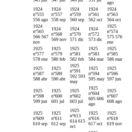
ago
1924
1924
1924
1924
1924
nº555
nº557
nº559
nº561
nº563
556 ago
558 sep
560 sep
562 oct
564 oct
1924
1925
1924
1924
1924
nº565
nº574
nº568
nº570
nº572
566 567
575 576
569 nov
571 dic
573 dic
nov
ene
1925
1925
1925
1925
1925
nº577
nº579
nº581
nº583
nº585
578 ene
580 feb
582 feb
584 mar
586 mar
1925
1925
1925
1925
1925
nº591
nº587
nº589
nº594
nº596
592 593
588 abr
590 abr
595 may
597 jun
may
1925
1925
1925
1925
1925
nº604
nº598
nº600
nº602
nº607
605 606
599 jun
601 jul
603 jul
608 ago
ago
1925
1925
1925
1925
1925
nº613
nº609
nº611
nº616
nº618
614 615
610 sep
612 sep
617 oct
619 nov
oct