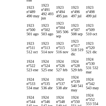
mar
1923
1923
1923
1923
1923
nº491
nº489
nº494
nº496
nº498
492 493
490 may
495 jun
497 jul
499 jul
jun
1923
1923
1923
1923
1923
nº504
nº500
nº502
nº507
nº509
505 506
501 ago
503 ago
508 sep
510 oct
sep
1923
1923
1923
1923
1923
nº517
nº511
nº513
nº515
nº520
518 519
512 oct
514 nov
516 nov
521 dic
dic
1924
1924
1924
1924
1924
nº530
nº522
nº524
nº526
nº528
531 532
523 ene
525 ene
527 feb
529 feb
mar
1924
1924
1924
1924
1924
nº539
nº533
nº535
nº537
nº542
540 541
534 mar
536 abr
538 abr
543 may
may
1924
1924
1924
1924
1924
nº552
nº544
nº546
nº548
nº550
553 554
545 jun
547 jun
549 jul
551 jul