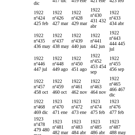
417 dic
419 ene
421 ene
423 feb
dic
1922
1922
1922
1922
1922
nº430
nº424
nº426
nº428
nº433
431 432
425 feb
427 mar
429 mar
434 abr
abr
1922
1922
1922
1922
1922
nº443
nº435
nº437
nº439
nº441
444 445
436 may
438 may
440 jun
442 jun
jul
1922
1922
1922
1922
1922
nº452
nº446
nº448
nº450
nº455
453 454
447 jul
449 ago
451 ago
456 sep
sep
1922
1922
1922
1922
1922
nº465
nº457
nº459
nº461
nº463
466 467
458 oct
460 oct
462 nov
464 nov
dic
1922
1923
1923
1923
1923
nº468
nº470
nº472
nº474
nº476
469 dic
471 ene
473 ene
475 feb
477 feb
1923
1923
1923
1923
1923
nº478
nº481
nº483
nº485
nº487
479 480
482 mar
484 abr
486 abr
488 may