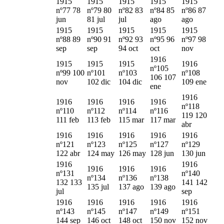
1915
1915
1915
1915
1915
nº77 78
nº79 80
nº82 83
nº84 85
nº86 87
jun
81 jul
jul
ago
ago
1915
1915
1915
1915
1915
nº88 89
nº90 91
nº92 93
nº95 96
nº97 98
sep
sep
94 oct
oct
nov
1916
1915
1915
1915
1916
nº105
nº99 100
nº101
nº103
nº108
106 107
nov
102 dic
104 dic
109 ene
ene
1916
1916
1916
1916
1916
nº118
nº110
nº112
nº114
nº116
119 120
111 feb
113 feb
115 mar
117 mar
abr
1916
1916
1916
1916
1916
nº121
nº123
nº125
nº127
nº129
122 abr
124 may
126 may
128 jun
130 jun
1916
1916
1916
1916
1916
nº131
nº140
nº134
nº136
nº138
132 133
141 142
135 jul
137 ago
139 ago
jul
sep
1916
1916
1916
1916
1916
nº143
nº145
nº147
nº149
nº151
144 sep
146 oct
148 oct
150 nov
152 nov