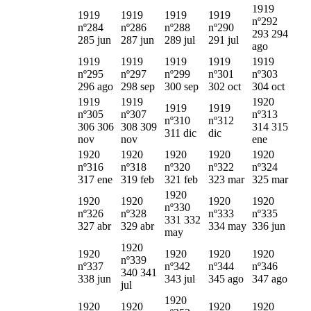
1919
1919
1919
1919
1919
nº292
nº284
nº286
nº288
nº290
293 294
285 jun
287 jun
289 jul
291 jul
ago
1919
1919
1919
1919
1919
nº295
nº297
nº299
nº301
nº303
296 ago
298 sep
300 sep
302 oct
304 oct
1919
1919
1920
1919
1919
nº305
nº307
nº313
nº310
nº312
306 306
308 309
314 315
311 dic
dic
nov
nov
ene
1920
1920
1920
1920
1920
nº316
nº318
nº320
nº322
nº324
317 ene
319 feb
321 feb
323 mar
325 mar
1920
1920
1920
1920
1920
nº330
nº326
nº328
nº333
nº335
331 332
327 abr
329 abr
334 may
336 jun
may
1920
1920
1920
1920
1920
nº339
nº337
nº342
nº344
nº346
340 341
338 jun
343 jul
345 ago
347 ago
jul
1920
1920
1920
1920
1920