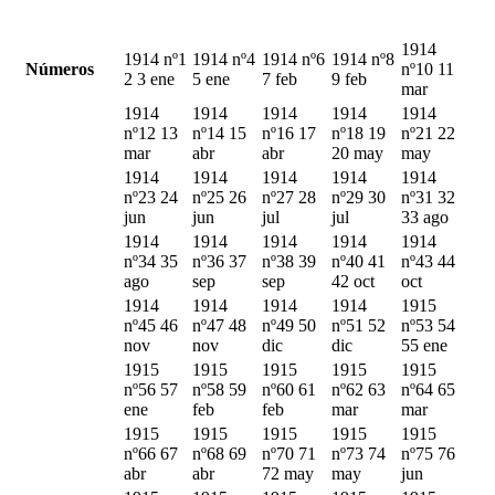
1914
1914 nº1
1914 nº4
1914 nº6
1914 nº8
Números
nº10 11
2 3 ene
5 ene
7 feb
9 feb
mar
1914
1914
1914
1914
1914
nº12 13
nº14 15
nº16 17
nº18 19
nº21 22
mar
abr
abr
20 may
may
1914
1914
1914
1914
1914
nº23 24
nº25 26
nº27 28
nº29 30
nº31 32
jun
jun
jul
jul
33 ago
1914
1914
1914
1914
1914
nº34 35
nº36 37
nº38 39
nº40 41
nº43 44
ago
sep
sep
42 oct
oct
1914
1914
1914
1914
1915
nº45 46
nº47 48
nº49 50
nº51 52
nº53 54
nov
nov
dic
dic
55 ene
1915
1915
1915
1915
1915
nº56 57
nº58 59
nº60 61
nº62 63
nº64 65
ene
feb
feb
mar
mar
1915
1915
1915
1915
1915
nº66 67
nº68 69
nº70 71
nº73 74
nº75 76
abr
abr
72 may
may
jun