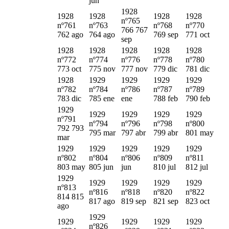
jun
1928
1928
1928
1928
1928
nº765
nº761
nº763
nº768
nº770
766 767
762 ago
764 ago
769 sep
771 oct
sep
1928
1928
1928
1928
1928
nº772
nº774
nº776
nº778
nº780
773 oct
775 nov
777 nov
779 dic
781 dic
1928
1929
1929
1929
1929
nº782
nº784
nº786
nº787
nº789
783 dic
785 ene
ene
788 feb
790 feb
1929
1929
1929
1929
1929
nº791
nº794
nº796
nº798
nº800
792 793
795 mar
797 abr
799 abr
801 may
mar
1929
1929
1929
1929
1929
nº802
nº804
nº806
nº809
nº811
803 may
805 jun
jun
810 jul
812 jul
1929
1929
1929
1929
1929
nº813
nº816
nº818
nº820
nº822
814 815
817 ago
819 sep
821 sep
823 oct
ago
1929
1929
1929
1929
1929
nº826