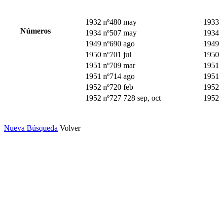
1932 nº480 may
1933 
Números
1934 nº507 may
1934 
1949 nº690 ago
1949 
1950 nº701 jul
1950 
1951 nº709 mar
1951 
1951 nº714 ago
1951 
1952 nº720 feb
1952 
1952 nº727 728 sep, oct
1952 
Nueva Búsqueda
Volver