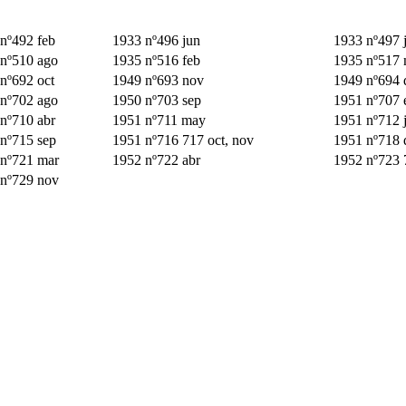
nº492 feb
1933 nº496 jun
1933 nº497 j
nº510 ago
1935 nº516 feb
1935 nº517 
nº692 oct
1949 nº693 nov
1949 nº694 
nº702 ago
1950 nº703 sep
1951 nº707 
nº710 abr
1951 nº711 may
1951 nº712 
nº715 sep
1951 nº716 717 oct, nov
1951 nº718 
nº721 mar
1952 nº722 abr
1952 nº723 
nº729 nov