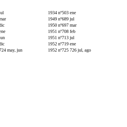
ul
1934 nº503 ene
mar
1949 nº689 jul
dic
1950 nº697 mar
ene
1951 nº708 feb
jun
1951 nº713 jul
dic
1952 nº719 ene
724 may, jun
1952 nº725 726 jul, ago