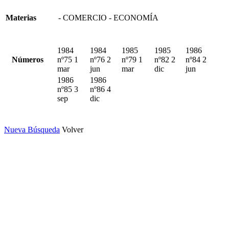
Materias
- COMERCIO - ECONOMÍA
1984
1984
1985
1985
1986
Números
nº75 1
nº76 2
nº79 1
nº82 2
nº84 2
mar
jun
mar
dic
jun
1986
1986
nº85 3
nº86 4
sep
dic
Nueva Búsqueda
Volver