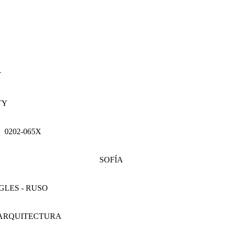
Y
TY
0202-065X
SOFÍA
NGLES - RUSO
A ARQUITECTURA