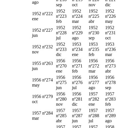
ago
sep
oct
nov
dic
1952
1952
1952
1952
1952 nº222
nº223
nº224
nº225
nº226
ene
feb
mar
abr
may
1952
1952
1952
1952
1952 nº227
nº228
nº229
nº230
nº231
jun
jul
ago
sep
oct
1952
1953
1953
1953
1952 nº232
nº233
nº234
nº235
nº236
nov
dic
ene
feb
mar
1956
1956
1956
1956
1955 nº263
nº270
nº271
nº272
nº273
jun
ene
feb
mar
abr
1956
1956
1956
1956
1956 nº274
nº275
nº276
nº277
nº278
may
jun
jul
ago
sep
1956
1956
1957
1957
1956 nº279
nº280
nº281
nº282
nº283
oct
nov
dic
ene
feb
1957
1957
1957
1957
1957 nº284
nº285
nº287
nº288
nº289
mar
abr
jun
jul
ago
1957
1957
1957
1958