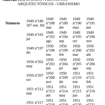
ARQUITECTÓNICOS - URBANISMO
1949
1949
1949
1949
1949 nº186
Números
nº188
nº189
nº190
nº191
187 ene, feb
mar
abr
may
jun
1949
1949
1949
1949
1949 nº192
nº193
nº194
nº195
nº196
jul
ago
sep
oct
nov
1950
1950
1950
1950
1949 nº197
nº198
nº199
nº200
nº201
dic
ene
feb
mar
abr
1950
1950
1950
1950
1950 nº202
nº203
nº204
nº205
nº206
may
jun
jul
ago
sep
1950
1950
1951
1951
1950 nº207
nº208
nº209
nº210
nº211
oct
nov
dic
ene
feb
1951
1951
1951
1951
1951 nº212
nº213
nº214
nº215
nº216
mar
abr
may
jun
jul
1951
1951
1951
1951
1951 nº217
nº218
nº219
nº220
nº221