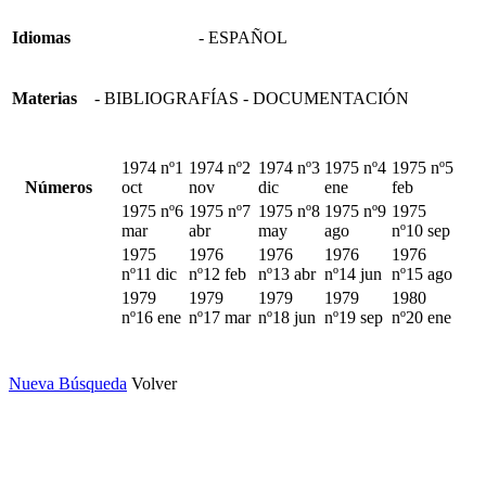
Idiomas
- ESPAÑOL
Materias
- BIBLIOGRAFÍAS - DOCUMENTACIÓN
1974 nº1
1974 nº2
1974 nº3
1975 nº4
1975 nº5
Números
oct
nov
dic
ene
feb
1975 nº6
1975 nº7
1975 nº8
1975 nº9
1975
mar
abr
may
ago
nº10 sep
1975
1976
1976
1976
1976
nº11 dic
nº12 feb
nº13 abr
nº14 jun
nº15 ago
1979
1979
1979
1979
1980
nº16 ene
nº17 mar
nº18 jun
nº19 sep
nº20 ene
Nueva Búsqueda
Volver