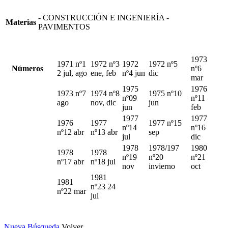
- CONSTRUCCIÓN E INGENIERÍA -
Materias
PAVIMENTOS
1973
1971 nº1
1972 nº3
1972
1972 nº5
Números
nº6
2 jul, ago
ene, feb
nº4 jun
dic
mar
1975
1976
1973 nº7
1974 nº8
1975 nº10
nº09
nº11
ago
nov, dic
jun
jun
feb
1977
1977
1976
1977
1977 nº15
nº14
nº16
nº12 abr
nº13 abr
sep
jul
dic
1978
1978/197
1980
1978
1978
nº19
nº20
nº21
nº17 abr
nº18 jul
nov
invierno
oct
1981
1981
nº23 24
nº22 mar
jul
Nueva Búsqueda
Volver