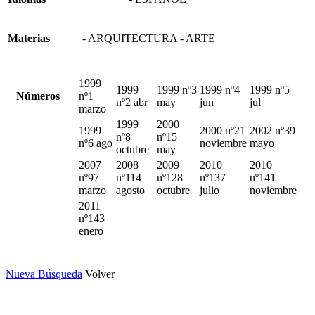
Materias
- ARQUITECTURA - ARTE
1999
1999
1999 nº3
1999 nº4
1999 nº5
Números
nº1
nº2 abr
may
jun
jul
marzo
1999
2000
1999
2000 nº21
2002 nº39
nº8
nº15
nº6 ago
noviembre
mayo
octubre
may
2007
2008
2009
2010
2010
nº97
nº114
nº128
nº137
nº141
marzo
agosto
octubre
julio
noviembre
2011
nº143
enero
Nueva Búsqueda
Volver