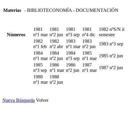
Materias
- BIBLIOTECONOMÍA - DOCUMENTACIÓN
1981
1981
1981
1981
1982 nºS/N ii
Números
nº1 mar
nº2 jun
nº3 sep
nº4 dic
semestre
1982
1982
1983
1983
1983 nº3 sep
nº1 feb
nº2 abr
nº1 mar
nº2 jun
1984
1984
1984
1985
1985 nº2 jun
nº1 mar
nº2 jun
nº3 sep
nº1 mar
1985
1986
1986
1987
1987 nº2 jun
nº3 sep
nº1 mar
nº2 jun
nº1 mar
1988
1988
nº1 mar
nº2 jun
Nueva Búsqueda
Volver