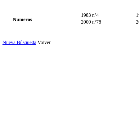
1983 nº4
1
Números
2000 nº78
2
Nueva Búsqueda
Volver