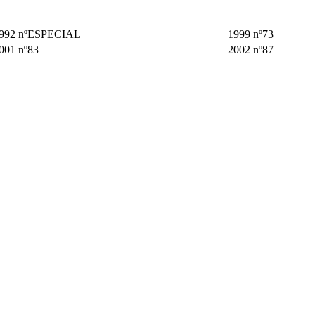
992 nºESPECIAL
1999 nº73
001 nº83
2002 nº87