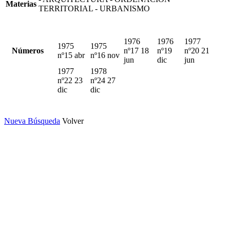
Materias
TERRITORIAL - URBANISMO
1976
1976
1977
1975
1975
Números
nº17 18
nº19
nº20 21
nº15 abr
nº16 nov
jun
dic
jun
1977
1978
nº22 23
nº24 27
dic
dic
Nueva Búsqueda
Volver