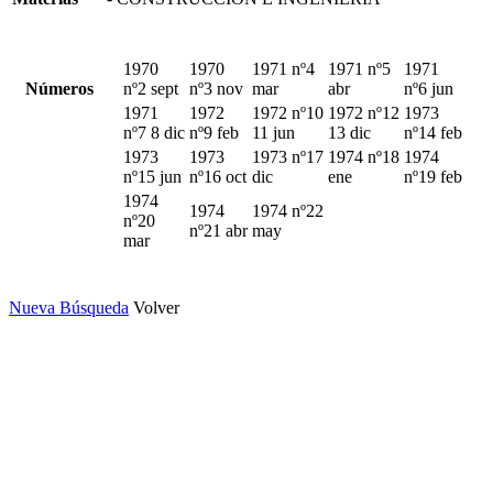
1970
1970
1971 nº4
1971 nº5
1971
Números
nº2 sept
nº3 nov
mar
abr
nº6 jun
1971
1972
1972 nº10
1972 nº12
1973
nº7 8 dic
nº9 feb
11 jun
13 dic
nº14 feb
1973
1973
1973 nº17
1974 nº18
1974
nº15 jun
nº16 oct
dic
ene
nº19 feb
1974
1974
1974 nº22
nº20
nº21 abr
may
mar
Nueva Búsqueda
Volver