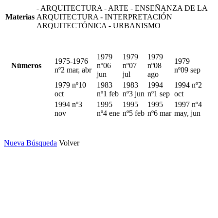
- ARQUITECTURA - ARTE - ENSEÑANZA DE LA
Materias
ARQUITECTURA - INTERPRETACIÓN
ARQUITECTÓNICA - URBANISMO
1979
1979
1979
1975-1976
1979
Números
nº06
nº07
nº08
nº2 mar, abr
nº09 sep
jun
jul
ago
1979 nº10
1983
1983
1994
1994 nº2
oct
nº1 feb
nº3 jun
nº1 sep
oct
1994 nº3
1995
1995
1995
1997 nº4
nov
nº4 ene
nº5 feb
nº6 mar
may, jun
Nueva Búsqueda
Volver