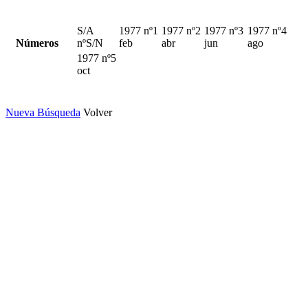
S/A
1977 nº1
1977 nº2
1977 nº3
1977 nº4
Números
nºS/N
feb
abr
jun
ago
1977 nº5
oct
Nueva Búsqueda
Volver