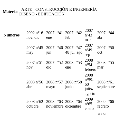
- ARTE - CONSTRUCCIÓN E INGENIERÍA -
Materias
DISEÑO - EDIFICACIÓN
2007
2002 nº16
2007 nº41
2007 nº42
2007 nº44
Números
nº43
nov, dic
ene
feb
abr
mar
2007
2007 nº45
2007 nº46
2007 nº47
2007 nº50
nº49
may
jun
48 jul, ago
oct
sep
2008
2007 nº51
2007 nº52
2008 nº53
2008 nº55
nº54
nov
dic
ene
mar
febrero
2008
nº59-
2008 nº56
2008 nº57
2008 nº58
2008 nº61
60
abril
mayo
junio
septiembre
julio-
agosto
2009
2008 nº62
2008 nº63
2008 nº64
2009 nº66
nº65
octubre
noviembre
diciembre
febrero
enero
2009