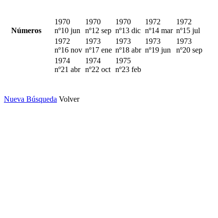
1970
1970
1970
1972
1972
Números
nº10 jun
nº12 sep
nº13 dic
nº14 mar
nº15 jul
1972
1973
1973
1973
1973
nº16 nov
nº17 ene
nº18 abr
nº19 jun
nº20 sep
1974
1974
1975
nº21 abr
nº22 oct
nº23 feb
Nueva Búsqueda
Volver