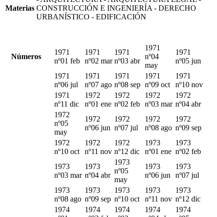
Materias
CONSTRUCCIÓN E INGENIERÍA - DERECHO
URBANÍSTICO - EDIFICACIÓN
1971
1971
1971
1971
1971
Números
nº04
nº01 feb
nº02 mar
nº03 abr
nº05 jun
may
1971
1971
1971
1971
1971
nº06 jul
nº07 ago
nº08 sep
nº09 oct
nº10 nov
1971
1972
1972
1972
1972
nº11 dic
nº01 ene
nº02 feb
nº03 mar
nº04 abr
1972
1972
1972
1972
1972
nº05
nº06 jun
nº07 jul
nº08 ago
nº09 sep
may
1972
1972
1972
1973
1973
nº10 oct
nº11 nov
nº12 dic
nº01 ene
nº02 feb
1973
1973
1973
1973
1973
nº05
nº03 mar
nº04 abr
nº06 jun
nº07 jul
may
1973
1973
1973
1973
1973
nº08 ago
nº09 sep
nº10 oct
nº11 nov
nº12 dic
1974
1974
1974
1974
1974