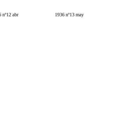
 nº12 abr
1936 nº13 may