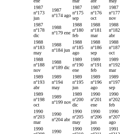
ene
mar
abr
may
1987
1987
1987
1987
1987
nº173
nº175
nº176
nº177
nº174 ago
jun
sep
oct
nov
1987
1988
1988
1988
1988
nº178
nº180
nº181
nº182
nº179 ene
dic
feb
mar
abr
1988
1988
1988
1988
1988
nº183
nº185
nº186
nº187
nº184 jun
may
ago
sep
oct
1988
1989
1989
1989
1988
nº188
nº190
nº191
nº192
nº189 dic
nov
ene
feb
mar
1989
1989
1989
1989
1989
nº193
nº194
nº195
nº196
nº197
abr
may
jun
ago
sep
1989
1989
1990
1990
1989
nº198
nº200
nº201
nº202
nº199 nov
oct
dic
ene
feb
1990
1990
1990
1990
1990
nº203
nº205
nº206
nº207
nº204 abr
mar
may
jun
ago
1990
1990
1990
1991
1990