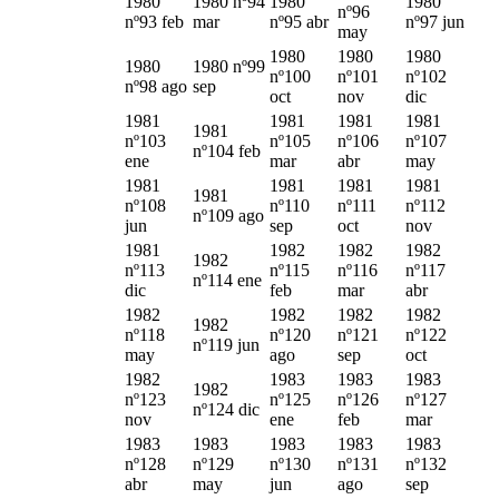
1980
1980 nº94
1980
1980
nº96
nº93 feb
mar
nº95 abr
nº97 jun
may
1980
1980
1980
1980
1980 nº99
nº100
nº101
nº102
nº98 ago
sep
oct
nov
dic
1981
1981
1981
1981
1981
nº103
nº105
nº106
nº107
nº104 feb
ene
mar
abr
may
1981
1981
1981
1981
1981
nº108
nº110
nº111
nº112
nº109 ago
jun
sep
oct
nov
1981
1982
1982
1982
1982
nº113
nº115
nº116
nº117
nº114 ene
dic
feb
mar
abr
1982
1982
1982
1982
1982
nº118
nº120
nº121
nº122
nº119 jun
may
ago
sep
oct
1982
1983
1983
1983
1982
nº123
nº125
nº126
nº127
nº124 dic
nov
ene
feb
mar
1983
1983
1983
1983
1983
nº128
nº129
nº130
nº131
nº132
abr
may
jun
ago
sep