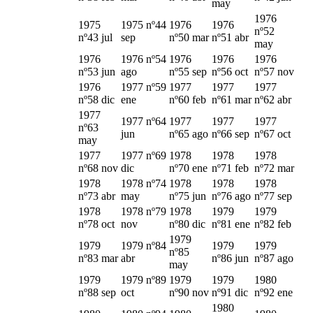
may
1976
1975
1975 nº44
1976
1976
nº52
nº43 jul
sep
nº50 mar
nº51 abr
may
1976
1976 nº54
1976
1976
1976
nº53 jun
ago
nº55 sep
nº56 oct
nº57 nov
1976
1977 nº59
1977
1977
1977
nº58 dic
ene
nº60 feb
nº61 mar
nº62 abr
1977
1977 nº64
1977
1977
1977
nº63
jun
nº65 ago
nº66 sep
nº67 oct
may
1977
1977 nº69
1978
1978
1978
nº68 nov
dic
nº70 ene
nº71 feb
nº72 mar
1978
1978 nº74
1978
1978
1978
nº73 abr
may
nº75 jun
nº76 ago
nº77 sep
1978
1978 nº79
1978
1979
1979
nº78 oct
nov
nº80 dic
nº81 ene
nº82 feb
1979
1979
1979 nº84
1979
1979
nº85
nº83 mar
abr
nº86 jun
nº87 ago
may
1979
1979 nº89
1979
1979
1980
nº88 sep
oct
nº90 nov
nº91 dic
nº92 ene
1980