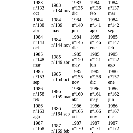
1983
1983
1984
1984
1983
nº133
nº135
nº136
nº137
nº134 nov
oct
dic
feb
mar
1984
1984
1984
1984
1984
nº138
nº139
nº140
nº141
nº142
abr
may
jun
ago
sep
1984
1984
1985
1985
1984
nº143
nº145
nº146
nº147
nº144 nov
oct
dic
ene
feb
1985
1985
1985
1985
1985
nº148
nº150
nº151
nº152
nº149 abr
mar
may
jun
ago
1985
1985
1985
1986
1985
nº153
nº155
nº156
nº157
nº154 oct
sep
nov
dic
ene
1986
1986
1986
1986
1986
nº158
nº160
nº161
nº162
nº159 mar
feb
abr
may
jun
1986
1986
1986
1986
1986
nº163
nº165
nº166
nº167
nº164 sep
ago
oct
nov
dic
1987
1987
1987
1987
1987
nº168
nº170
nº171
nº172
nº169 feb