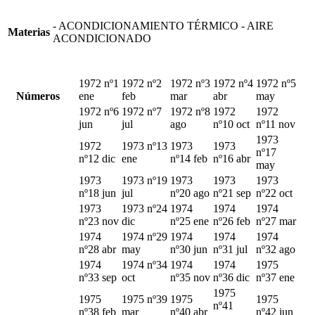
- ACONDICIONAMIENTO TÉRMICO - AIRE
Materias
ACONDICIONADO
1972 nº1
1972 nº2
1972 nº3
1972 nº4
1972 nº5
Números
ene
feb
mar
abr
may
1972 nº6
1972 nº7
1972 nº8
1972
1972
jun
jul
ago
nº10 oct
nº11 nov
1973
1972
1973 nº13
1973
1973
nº17
nº12 dic
ene
nº14 feb
nº16 abr
may
1973
1973 nº19
1973
1973
1973
nº18 jun
jul
nº20 ago
nº21 sep
nº22 oct
1973
1973 nº24
1974
1974
1974
nº23 nov
dic
nº25 ene
nº26 feb
nº27 mar
1974
1974 nº29
1974
1974
1974
nº28 abr
may
nº30 jun
nº31 jul
nº32 ago
1974
1974 nº34
1974
1974
1975
nº33 sep
oct
nº35 nov
nº36 dic
nº37 ene
1975
1975
1975 nº39
1975
1975
nº41
nº38 feb
mar
nº40 abr
nº42 jun