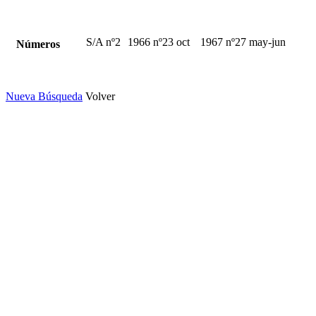
S/A nº2
1966 nº23 oct
1967 nº27 may-jun
Números
Nueva Búsqueda
Volver