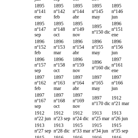
1895
1895
1895
1895
1895
nº141
nº142
nº144
nº145
nº146
ene
feb
abr
may
jun
1895
1895
1895
1896
1895
nº147
nº148
nº149
nº151
nº150 dic
sep
oct
nov
ene
1896
1896
1896
1896
1896
nº152
nº153
nº154
nº155
nº156
feb
mar
abr
may
jun
1896
1896
1896
1897
1896
nº157
nº158
nº159
nº161
nº160 dic
sep
oct
nov
ene
1897
1897
1897
1897
1897
nº162
nº163
nº164
nº165
nº166
feb
mar
abr
may
jun
1897
1897
1897
1897
1912
nº167
nº168
nº169
nº170 dic
nº21 mar
sep
oct
nov
1912
1912
1912
1913
1913
nº22 jun
nº23 sep
nº24 dic
nº25 mar
nº26 jun
1913
1913
1915
1915
1915
nº27 sep
nº28 dic
nº33 mar
nº34 jun
nº35 sep
1915
1916
1916
1916
1916