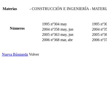
Materias
- CONSTRUCCIÓN E INGENIERÍA - MATER
1995 nº304 may
1995 nº30
Números
2004 nº358 may, jun
2004 nº35
2005 nº363 may, jun
2005 nº36
2006 nº368 mar, abr
2006 nº37
Nueva Búsqueda
Volver