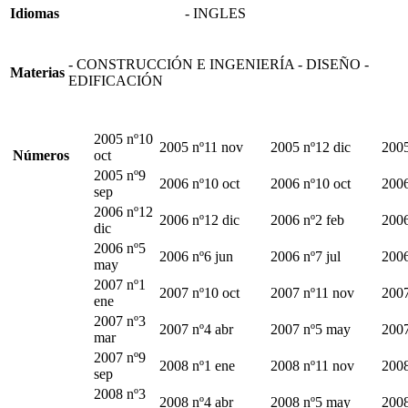
Idiomas
- INGLES
- CONSTRUCCIÓN E INGENIERÍA - DISEÑO -
Materias
EDIFICACIÓN
2005 nº10
2005 nº11 nov
2005 nº12 dic
2005
Números
oct
2005 nº9
2006 nº10 oct
2006 nº10 oct
2006
sep
2006 nº12
2006 nº12 dic
2006 nº2 feb
2006
dic
2006 nº5
2006 nº6 jun
2006 nº7 jul
2006
may
2007 nº1
2007 nº10 oct
2007 nº11 nov
2007
ene
2007 nº3
2007 nº4 abr
2007 nº5 may
2007
mar
2007 nº9
2008 nº1 ene
2008 nº11 nov
2008
sep
2008 nº3
2008 nº4 abr
2008 nº5 may
2008