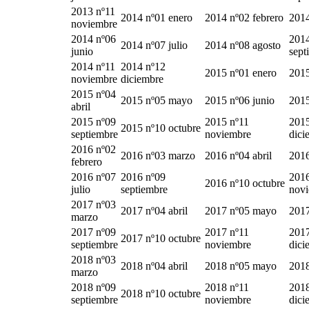
2013 nº11
2014 nº01 enero
2014 nº02 febrero
2014
noviembre
2014 nº06
2014
2014 nº07 julio
2014 nº08 agosto
junio
sept
2014 nº11
2014 nº12
2015 nº01 enero
2015
noviembre
diciembre
2015 nº04
2015 nº05 mayo
2015 nº06 junio
2015
abril
2015 nº09
2015 nº11
2015
2015 nº10 octubre
septiembre
noviembre
dici
2016 nº02
2016 nº03 marzo
2016 nº04 abril
201
febrero
2016 nº07
2016 nº09
2016
2016 nº10 octubre
julio
septiembre
nov
2017 nº03
2017 nº04 abril
2017 nº05 mayo
2017
marzo
2017 nº09
2017 nº11
2017
2017 nº10 octubre
septiembre
noviembre
dici
2018 nº03
2018 nº04 abril
2018 nº05 mayo
2018
marzo
2018 nº09
2018 nº11
2018
2018 nº10 octubre
septiembre
noviembre
dici