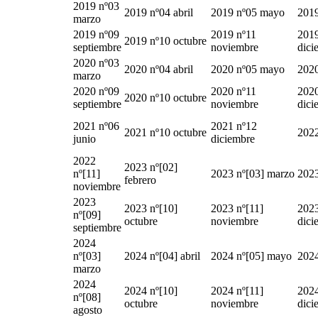
2019 nº03
2019 nº04 abril
2019 nº05 mayo
2019
marzo
2019 nº09
2019 nº11
2019
2019 nº10 octubre
septiembre
noviembre
dici
2020 nº03
2020 nº04 abril
2020 nº05 mayo
2020
marzo
2020 nº09
2020 nº11
2020
2020 nº10 octubre
septiembre
noviembre
dici
2021 nº06
2021 nº12
2021 nº10 octubre
2022
junio
diciembre
2022
2023 nº[02]
nº[11]
2023 nº[03] marzo
2023
febrero
noviembre
2023
2023 nº[10]
2023 nº[11]
2023
nº[09]
octubre
noviembre
dici
septiembre
2024
nº[03]
2024 nº[04] abril
2024 nº[05] mayo
2024
marzo
2024
2024 nº[10]
2024 nº[11]
2024
nº[08]
octubre
noviembre
dici
agosto