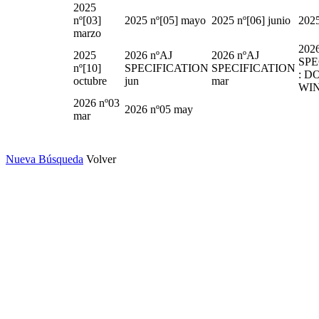
2025
nº[03]
2025 nº[05] mayo
2025 nº[06] junio
2025
marzo
202
2025
2026 nºAJ
2026 nºAJ
SPE
nº[10]
SPECIFICATION
SPECIFICATION
: D
octubre
jun
mar
WI
2026 nº03
2026 nº05 may
mar
Nueva Búsqueda
Volver