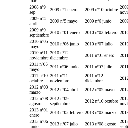
mar
2008 nº9
2009
2009 nº1 enero
2009 nº10 octubre
sep
nov
2009 nº4
2009 nº5 mayo
2009 nº6 junio
2009
abril
2009 nº9
2010 nº01 enero
2010 nº02 febrero
2010
septiembre
2010 nº05
2010 nº06 junio
2010 nº07 julio
2010
mayo
2010 nº11
2010 nº12
2011 nº01 enero
2011
noviembre
diciembre
2011 nº05
2011 nº06 junio
2011 nº07 julio
2011
mayo
2011 nº10
2011 nº11
2011 nº12
2012
octubre
noviembre
diciembre
2012 nº03
2012 nº04 abril
2012 nº05 mayo
2012
marzo
2012 nº08
2012 nº09
2012
2012 nº10 octubre
agosro
septiembre
nov
2013 nº01
2013 nº02 febrero
2013 nº03 marzo
2013
enero
2013 nº06
2013
2013 nº07 julio
2013 nº08 agosto
junio
sept