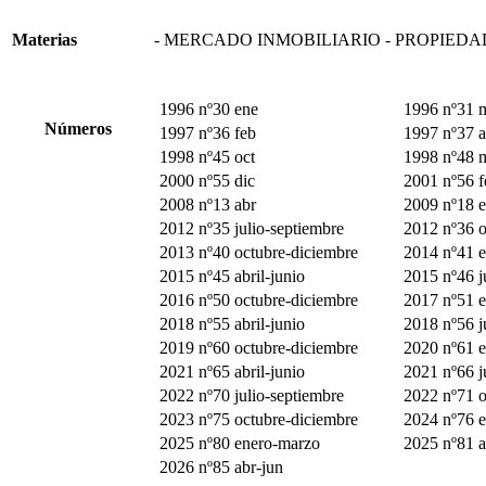
Materias
- MERCADO INMOBILIARIO - PROPIEDA
1996 nº30 ene
1996 nº31 
Números
1997 nº36 feb
1997 nº37 a
1998 nº45 oct
1998 nº48 
2000 nº55 dic
2001 nº56 f
2008 nº13 abr
2009 nº18 e
2012 nº35 julio-septiembre
2012 nº36 o
2013 nº40 octubre-diciembre
2014 nº41 
2015 nº45 abril-junio
2015 nº46 j
2016 nº50 octubre-diciembre
2017 nº51 
2018 nº55 abril-junio
2018 nº56 j
2019 nº60 octubre-diciembre
2020 nº61 e
2021 nº65 abril-junio
2021 nº66 j
2022 nº70 julio-septiembre
2022 nº71 o
2023 nº75 octubre-diciembre
2024 nº76 
2025 nº80 enero-marzo
2025 nº81 a
2026 nº85 abr-jun