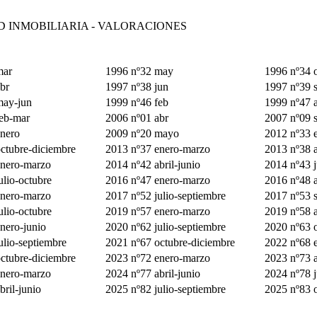
D INMOBILIARIA - VALORACIONES
mar
1996 nº32 may
1996 nº34 o
br
1997 nº38 jun
1997 nº39 
may-jun
1999 nº46 feb
1999 nº47 
eb-mar
2006 nº01 abr
2007 nº09 
nero
2009 nº20 mayo
2012 nº33 
ctubre-diciembre
2013 nº37 enero-marzo
2013 nº38 a
enero-marzo
2014 nº42 abril-junio
2014 nº43 j
ulio-octubre
2016 nº47 enero-marzo
2016 nº48 a
enero-marzo
2017 nº52 julio-septiembre
2017 nº53 
ulio-octubre
2019 nº57 enero-marzo
2019 nº58 a
nero-junio
2020 nº62 julio-septiembre
2020 nº63 
ulio-septiembre
2021 nº67 octubre-diciembre
2022 nº68 
ctubre-diciembre
2023 nº72 enero-marzo
2023 nº73 a
enero-marzo
2024 nº77 abril-junio
2024 nº78 j
bril-junio
2025 nº82 julio-septiembre
2025 nº83 