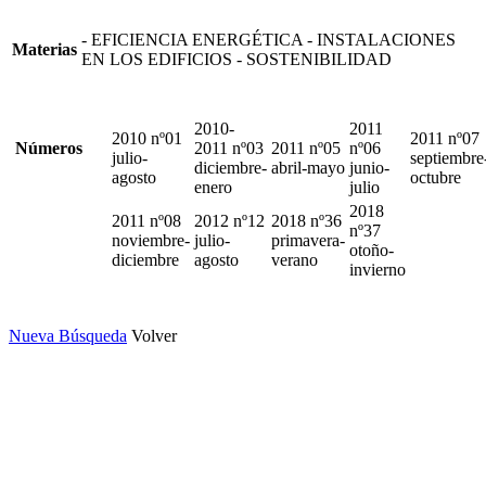
- EFICIENCIA ENERGÉTICA - INSTALACIONES
Materias
EN LOS EDIFICIOS - SOSTENIBILIDAD
2010-
2011
2010 nº01
2011 nº07
Números
2011 nº03
2011 nº05
nº06
julio-
septiembre
diciembre-
abril-mayo
junio-
agosto
octubre
enero
julio
2018
2011 nº08
2012 nº12
2018 nº36
nº37
noviembre-
julio-
primavera-
otoño-
diciembre
agosto
verano
invierno
Nueva Búsqueda
Volver