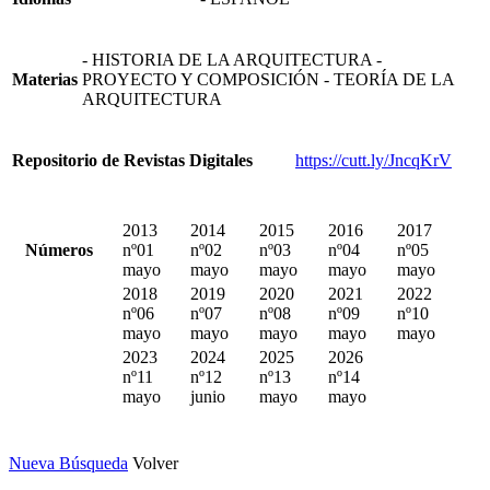
- HISTORIA DE LA ARQUITECTURA -
Materias
PROYECTO Y COMPOSICIÓN - TEORÍA DE LA
ARQUITECTURA
Repositorio de Revistas Digitales
https://cutt.ly/JncqKrV
2013
2014
2015
2016
2017
Números
nº01
nº02
nº03
nº04
nº05
mayo
mayo
mayo
mayo
mayo
2018
2019
2020
2021
2022
nº06
nº07
nº08
nº09
nº10
mayo
mayo
mayo
mayo
mayo
2023
2024
2025
2026
nº11
nº12
nº13
nº14
mayo
junio
mayo
mayo
Nueva Búsqueda
Volver