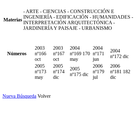
- ARTE - CIENCIAS - CONSTRUCCIÓN E
INGENIERÍA - EDIFICACIÓN - HUMANIDADES -
Materias
INTERPRETACIÓN ARQUITECTÓNICA -
JARDINERÍA Y PAISAJE - URBANISMO
2003
2003
2004
2004
2004
Números
nº166
nº167
nº169 170
nº171
nº172 dic
oct
oct
may
jun
2005
2005
2006
2006
2005
nº173
nº174
nº179
nº181 182
nº175 dic
may
dic
jul
dic
Nueva Búsqueda
Volver