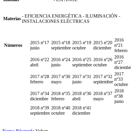
- EFICIENCIA ENERGÉTICA - ILUMINACIÓN -
Materias
INSTALACIONES ELÉCTRICAS
2016
2015 nº17
2015 nº18
2015 nº19
2015 nº20
Números
nº21
junio
septiembre
octubre
diciembre
febrero
2016
2016 nº22
2016 nº24
2016 nº25
2016 nº26
nº27
abril
junio
septiembre
octubre
diciembr
2017
2017 nº28
2017 nº30
2017 nº31
2017 nº32
nº33
febrero
mayo
junio
septiembre
octubre
2018
2017 nº34
2018 nº35
2018 nº36
2018 nº37
nº38
diciembre
febrero
abril
mayo
junio
2018 nº39
2018 nº40
2018 nº41
septiembre
octubre
diciembre
Nueva Búsqueda
Volver