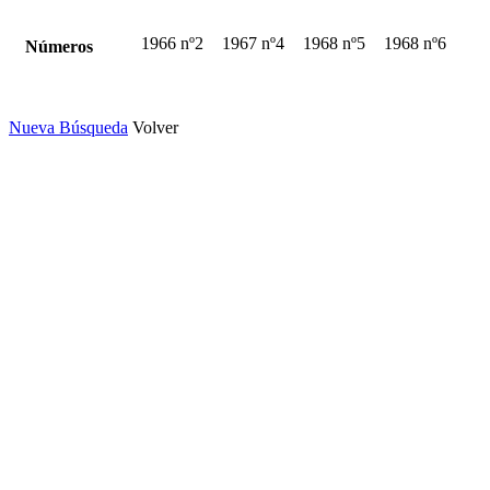
1966 nº2
1967 nº4
1968 nº5
1968 nº6
Números
Nueva Búsqueda
Volver