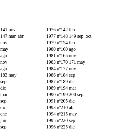
 141 nov
1976 nº142 feb
147 mar, abr
1977 nº148 149 sep, oct
 nov
1979 nº154 feb
 may
1980 nº160 ago
 ago
1981 nº165 nov
 nov
1983 nº170 171 may
 ago
1984 nº177 nov
 183 may
1986 nº184 sep
 sep
1987 nº189 dic
dic
1989 nº194 mar
 mar
1990 nº199 200 sep
 sep
1991 nº205 dic
dic
1993 nº210 abr
 ene
1994 nº215 may
jun
1995 nº220 sep
 sep
1996 nº225 dic