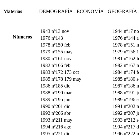
Materias
- DEMOGRAFÍA - ECONOMÍA - GEOGRAFÍA
1943 nº13 nov
1944 nº17 n
Números
1976 nº143
1976 nº144 
1978 nº150 feb
1978 nº151 
1979 nº155 may
1979 nº156 1
1980 nº161 nov
1981 nº162 f
1982 nº166 feb
1982 nº167 
1983 nº172 173 oct
1984 nº174 f
1985 nº178 179 may
1985 nº180 s
1986 nº185 dic
1987 nº186 
1988 nº190 mar
1988 nº191 j
1989 nº195 jun
1989 nº196 s
1990 nº201 dic
1991 nº202 
1992 nº206 abr
1992 nº207 j
1993 nº211 may
1993 nº212 s
1994 nº216 ago
1994 nº217 d
1995 nº221 dic
1996 nº222 