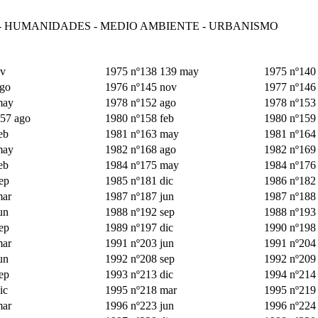
 - HUMANIDADES - MEDIO AMBIENTE - URBANISMO
ov
1975 nº138 139 may
1975 nº140
ago
1976 nº145 nov
1977 nº146 
may
1978 nº152 ago
1978 nº153
57 ago
1980 nº158 feb
1980 nº159
eb
1981 nº163 may
1981 nº164
may
1982 nº168 ago
1982 nº169
eb
1984 nº175 may
1984 nº176
ep
1985 nº181 dic
1986 nº182
mar
1987 nº187 jun
1987 nº188
un
1988 nº192 sep
1988 nº193 
ep
1989 nº197 dic
1990 nº198
mar
1991 nº203 jun
1991 nº204
un
1992 nº208 sep
1992 nº209 
ep
1993 nº213 dic
1994 nº214
ic
1995 nº218 mar
1995 nº219 
mar
1996 nº223 jun
1996 nº224