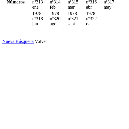
Números
nº313
nº314
nº315
nº316
nº317
ene
feb
mar
abr
may
1978
1978
1978
1978
nº318
nº320
nº321
nº322
jun
ago
sept
oct
Nueva Búsqueda
Volver