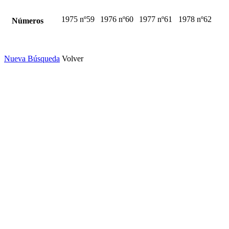
1975 nº59
1976 nº60
1977 nº61
1978 nº62
Números
Nueva Búsqueda
Volver