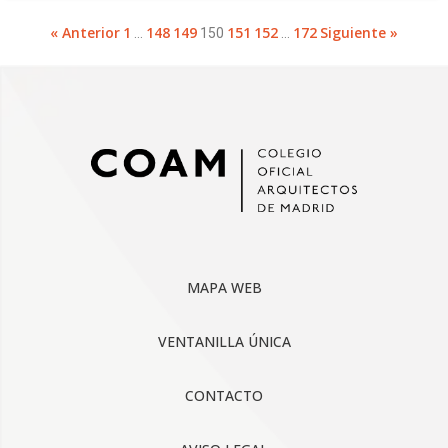
« Anterior
1
148
149
151
152
172
Siguiente »
…
150
…
MAPA WEB
VENTANILLA ÚNICA
CONTACTO