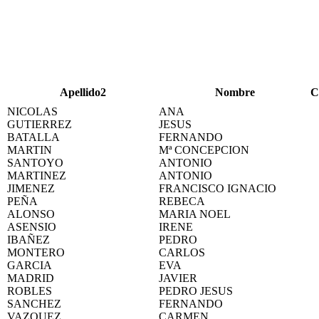
Apellido2
Nombre
C
NICOLAS
ANA
GUTIERREZ
JESUS
BATALLA
FERNANDO
MARTIN
Mª CONCEPCION
SANTOYO
ANTONIO
MARTINEZ
ANTONIO
JIMENEZ
FRANCISCO IGNACIO
PEÑA
REBECA
ALONSO
MARIA NOEL
ASENSIO
IRENE
IBAÑEZ
PEDRO
MONTERO
CARLOS
GARCIA
EVA
MADRID
JAVIER
ROBLES
PEDRO JESUS
SANCHEZ
FERNANDO
VAZQUEZ
CARMEN