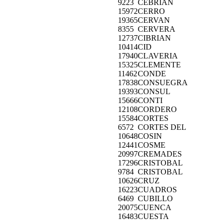
9223
CEBRIAN
15972
CERRO
19365
CERVAN
8355
CERVERA
12737
CIBRIAN
10414
CID
17940
CLAVERIA
15325
CLEMENTE
11462
CONDE
17838
CONSUEGRA
19393
CONSUL
15666
CONTI
12108
CORDERO
15584
CORTES
6572
CORTES DEL
10648
COSIN
12441
COSME
20997
CREMADES
17296
CRISTOBAL
9784
CRISTOBAL
10626
CRUZ
16223
CUADROS
6469
CUBILLO
20075
CUENCA
16483
CUESTA