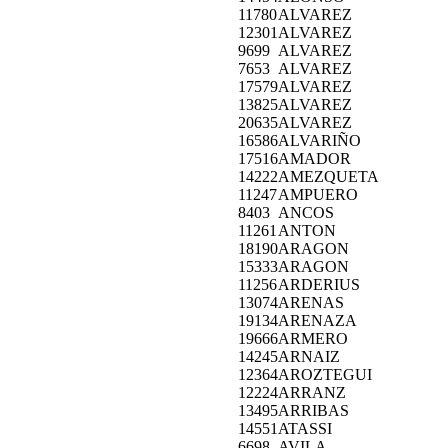
11780
ALVAREZ
12301
ALVAREZ
9699
ALVAREZ
7653
ALVAREZ
17579
ALVAREZ
13825
ALVAREZ
20635
ALVAREZ
16586
ALVARIÑO
17516
AMADOR
14222
AMEZQUETA
11247
AMPUERO
8403
ANCOS
11261
ANTON
18190
ARAGON
15333
ARAGON
11256
ARDERIUS
13074
ARENAS
19134
ARENAZA
19666
ARMERO
14245
ARNAIZ
12364
AROZTEGUI
12224
ARRANZ
13495
ARRIBAS
14551
ATASSI
6698
AVILA