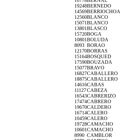
10778
BERNAL
19248
BERNEDO
14569
BERRIOCHOA
12560
BLANCO
15071
BLANCO
13801
BLASCO
15720
BOGA
10801
BOLUDA
8093
BORAO
12170
BORRAS
15164
BOSQUED
17590
BOUZADA
15077
BRAVO
16827
CABALLERO
18875
CABALLERO
14616
CABAS
11127
CABEZA
16543
CABRERIZO
17474
CABRERO
19670
CALDERO
16714
CALERO
10459
CALERO
19728
CAMACHO
10601
CAMACHO
8990
CAMBLOR