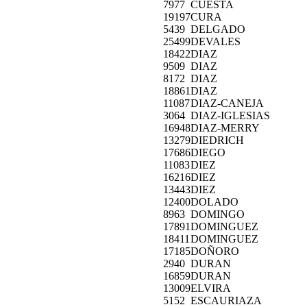
7977
CUESTA
19197
CURA
5439
DELGADO
25499
DEVALES
18422
DIAZ
9509
DIAZ
8172
DIAZ
18861
DIAZ
11087
DIAZ-CANEJA
3064
DIAZ-IGLESIAS
16948
DIAZ-MERRY
13279
DIEDRICH
17686
DIEGO
11083
DIEZ
16216
DIEZ
13443
DIEZ
12400
DOLADO
8963
DOMINGO
17891
DOMINGUEZ
18411
DOMINGUEZ
17185
DOÑORO
2940
DURAN
16859
DURAN
13009
ELVIRA
5152
ESCAURIAZA