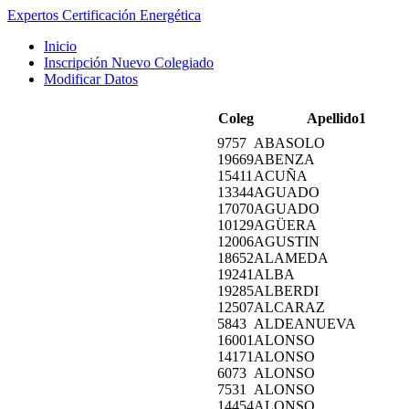
Expertos Certificación Energética
Inicio
Inscripción Nuevo Colegiado
Modificar Datos
Coleg
Apellido1
9757
ABASOLO
19669
ABENZA
15411
ACUÑA
13344
AGUADO
17070
AGUADO
10129
AGÜERA
12006
AGUSTIN
18652
ALAMEDA
19241
ALBA
19285
ALBERDI
12507
ALCARAZ
5843
ALDEANUEVA
16001
ALONSO
14171
ALONSO
6073
ALONSO
7531
ALONSO
14454
ALONSO