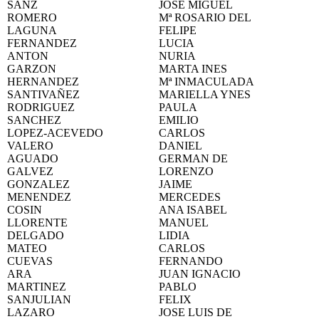
SANZ
JOSE MIGUEL
ROMERO
Mª ROSARIO DEL
LAGUNA
FELIPE
FERNANDEZ
LUCIA
ANTON
NURIA
GARZON
MARTA INES
HERNANDEZ
Mª INMACULADA
SANTIVAÑEZ
MARIELLA YNES
RODRIGUEZ
PAULA
SANCHEZ
EMILIO
LOPEZ-ACEVEDO
CARLOS
VALERO
DANIEL
AGUADO
GERMAN DE
GALVEZ
LORENZO
GONZALEZ
JAIME
MENENDEZ
MERCEDES
COSIN
ANA ISABEL
LLORENTE
MANUEL
DELGADO
LIDIA
MATEO
CARLOS
CUEVAS
FERNANDO
ARA
JUAN IGNACIO
MARTINEZ
PABLO
SANJULIAN
FELIX
LAZARO
JOSE LUIS DE