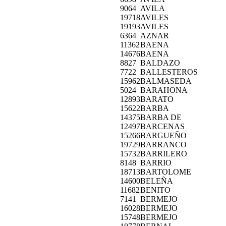
9064
AVILA
19718
AVILES
19193
AVILES
6364
AZNAR
11362
BAENA
14676
BAENA
8827
BALDAZO
7722
BALLESTEROS
15962
BALMASEDA
5024
BARAHONA
12893
BARATO
15622
BARBA
14375
BARBA DE
12497
BARCENAS
15266
BARGUEÑO
19729
BARRANCO
15732
BARRILERO
8148
BARRIO
18713
BARTOLOME
14600
BELEÑA
11682
BENITO
7141
BERMEJO
16028
BERMEJO
15748
BERMEJO