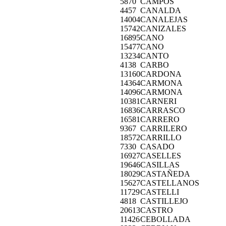
5870
CAMPOS
4457
CANALDA
14004
CANALEJAS
15742
CANIZALES
16895
CANO
15477
CANO
13234
CANTO
4138
CARBO
13160
CARDONA
14364
CARMONA
14096
CARMONA
10381
CARNERI
16836
CARRASCO
16581
CARRERO
9367
CARRILERO
18572
CARRILLO
7330
CASADO
16927
CASELLES
19646
CASILLAS
18029
CASTAÑEDA
15627
CASTELLANOS
11729
CASTELLI
4818
CASTILLEJO
20613
CASTRO
11426
CEBOLLADA