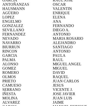
GARCIA
RAUL JOSE
ANTOÑANZAS
OSCAR
HAUSMANN
VALENTIN
AGÜERO
ENRIQUE
LOPEZ
ELENA
ENGELMO
ANA
GONZALEZ
FERNANDO
SEVILLANO
DIEGO A.
FERNANDEZ
ANTONIO
NEVADO
MARIA ROSARIO
NAVARRO
ALEJANDRO
BIURRUN
SANTIAGO
RINCON
ANTONIO
GARCIA
PAULA
PALMA
RAUL
ALONSO
MIGUEL ANGEL
GOMEZ
MIGUEL
ROMERO
DAVID
OLMOS
RAQUEL
PRIETO
JUAN CARLOS
CAMUESO
JESUS
SERRANO
VICENTE J.
IÑESTA
JOSE JAVIER
MOLINA
JUAN LUIS
ALVAREZ
JAIME