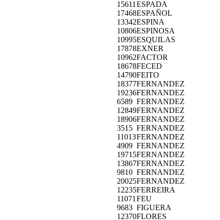
15611
ESPADA
17468
ESPAÑOL
13342
ESPINA
10806
ESPINOSA
10995
ESQUILAS
17878
EXNER
10962
FACTOR
18678
FECED
14790
FEITO
18377
FERNANDEZ
19236
FERNANDEZ
6589
FERNANDEZ
12849
FERNANDEZ
18906
FERNANDEZ
3515
FERNANDEZ
11013
FERNANDEZ
4909
FERNANDEZ
19715
FERNANDEZ
13867
FERNANDEZ
9810
FERNANDEZ
20025
FERNANDEZ
12235
FERREIRA
11071
FEU
9683
FIGUERA
12370
FLORES