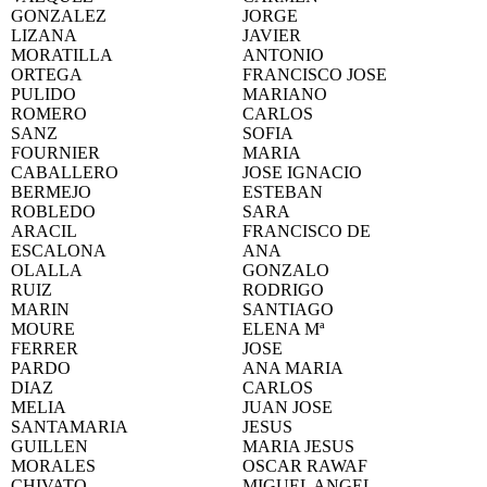
GONZALEZ
JORGE
LIZANA
JAVIER
MORATILLA
ANTONIO
ORTEGA
FRANCISCO JOSE
PULIDO
MARIANO
ROMERO
CARLOS
SANZ
SOFIA
FOURNIER
MARIA
CABALLERO
JOSE IGNACIO
BERMEJO
ESTEBAN
ROBLEDO
SARA
ARACIL
FRANCISCO DE
ESCALONA
ANA
OLALLA
GONZALO
RUIZ
RODRIGO
MARIN
SANTIAGO
MOURE
ELENA Mª
FERRER
JOSE
PARDO
ANA MARIA
DIAZ
CARLOS
MELIA
JUAN JOSE
SANTAMARIA
JESUS
GUILLEN
MARIA JESUS
MORALES
OSCAR RAWAF
CHIVATO
MIGUEL ANGEL