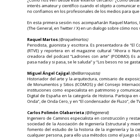
¿Cómo nos ven desde este exterior cercano? ¿Cómo desarro
interés amateur y científico cuando el objeto a comunicar es
no confiamos en los profesionales de los medios para que
En esta primera sesión nos acompañarán Raquel Martos, Mig
(The General, en Twitter / X) en un dialogo sobre cómo no
Raquel Martos
(@raquelmartos)
Periodista, guionista y escritora. Es presentadora de “El
(RTVE) y reportera en el magazine cultural “Ahora o Nun
creadora del podcast “Ladrones con arte” (PODIMO). Es a
pasa nada y si pasa, se le saluda” y “Los besos no se gast
Miguel Ángel Cajigal
(@elBarroquista)
Historiador del arte y la arquitectura, comisario de exposi
de Monumentos y Sitios (ICOMOS) y del Consejo Internaci
instituciones como especialista en patrimonio y comunicac
Digital de España en la categoría de Historia. Participa en
Onda”, de Onda Cero, y en “El condensador de Fluzo”, de T
Carlos Polimón Olabarrieta
(@thegeneral)
Ingeniero de Caminos especialista en construcción y resta
sociedad de la Asociación de Ingeniería Estructural y mie
fomento del estudio de la historia de la ingeniería y la ci
cualquier persona, para ello usa métodos como el juego o l