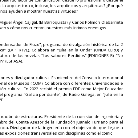
llan su labor de comunicación, desde lo profesional o desde el
 la arquitectura o, incluso, los arquitectos y arquitectas? ¿Por qué
 nos ayuden a mostrar nuestras virtudes?
uel Ángel Cajigal, (El Barroquista) y Carlos Polimón Olabarrieta
s ven y cómo nos cuentan, nuestros más íntimos enemigos.
 Condensador de Fluzo”, programa de divulgación histórica de La 2
ca” (LA 1 RTVE). Colabora en “Julia en la Onda” (ONDA CERO) y
utora de las novelas “Los sabores Perdidos” (EDICIONES B), “No
an” (ESPASA).
ciones y divulgador cultural. Es miembro del Consejo Internacional
onal de Museos (ICOM). Colabora con diferentes universidades e
ión cultural. En 2022 recibió el premio EDE como Mejor Educador
 el programa “Galicia por diante”, de Radio Galega, en “Julia en la
VE.
uración de estructuras. Presidente de la comisión de ingeniería y
mbro del Comité Asesor de la Fundación Juanelo Turriano para el
encia. Divulgador de la ingeniería con el objetivo de que llegue a
as exposiciones transversales con disciplinas como el cómic