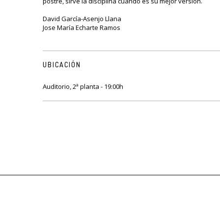
postre, sirve la disciplina cuando es su mejor versión.
David García-Asenjo Llana
Jose María Echarte Ramos
UBICACIÓN
Auditorio, 2ª planta - 19:00h