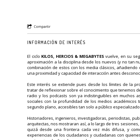
Compartir
INFORMACIÓN DE INTERÉS
El ciclo
KILOS, HERCIOS & MEGABYTES
vuelve, en su seg
aproximación a la disciplina desde los nuevos (y no tan 
combinación de estos con los media clásicos, añadiendo c
una proximidad y capacidad de interacción antes descon
Este interés se extiende pues desde los límites de la pro
tratar de reflexionar sobre el conocimiento que tenemos d
radio y los podcasts son ya indistinguibles en muchos as
sociales con la profundidad de los medios académicos 
segundo plano, accesibles tan solo a público especializado
Historiadores, ingenieros, investigadoras, periodistas, publ
arquitectas, nos mostraran así, a lo largo de tres sesiones,
quizá desde una frontera cada vez más difusa, y como
experiencias de los ciudadanos y ciudadanas con quienes 