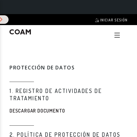
INICIAR SESIÓN
LO MÁS BUSCADO:
VISADO TELEMÁTICO
COLEGIO
COAM DIGITAL
SERVICIOS
EXPOSICIONES
VISADO
CERTIFICADO FINAL DE OBRA
PROTECCIÓN DE DATOS
IMPRESOS
FORMACIÓN
ARQUITECTURA MADRID
CONCURSOS
1. REGISTRO DE ACTIVIDADES DE
RED ARQUITECTOS
TRATAMIENTO
ACTUALIDAD
DESCARGAR DOCUMENTO
MATCOAM
REHABILITACIÓN
2. POLÍTICA DE PROTECCIÓN DE DATOS