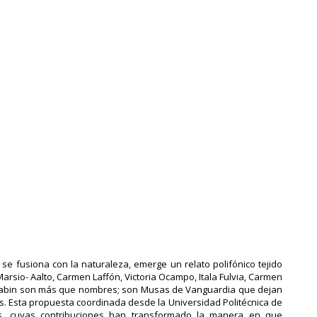
 se fusiona con la naturaleza, emerge un relato polifónico tejido
arsio- Aalto, Carmen Laffón, Victoria Ocampo, Itala Fulvia, Carmen
 Klabin son más que nombres; son Musas de Vanguardia que dejan
es. Esta propuesta coordinada desde la Universidad Politécnica de
s, cuyas contribuciones han transformado la manera en que