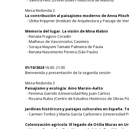
- Sálvora Feliz (Universidad Politécnica de Madrid)
Mesa Redonda 2.
La contribución al paisajismo moderno de Anna Plisc
- Ulrike Krippner (Instituto de Arquitectura y Paisaje de Vie
Memoria del lugar. La visión de Mina Klabin
- Renata Fragoso Coradin
- Matheus de Vasconcelos Casimiro
- Soraya Mayumi Tamate Palmeira de Paula
- Renata Nascimento Pereira (São Paulo)
01/10/2024
16.00- 21:00
Bienvenida y presentación de la segunda sesión
Mesa Redonda 3
Paisajismo y ecología: Aino Marsio-Aalto
- Fermina Garrido (Universidad Rey Juan Carlos)
- Rosana Rubio (Centro de Estudios Históricos de Obras P
Jardines históricos y paisajes culturales en España. 
- Carmen Toribio y Marta García Carbonero (Universidad Po
Colonización agrícola: El legado de Otilia Muras en U