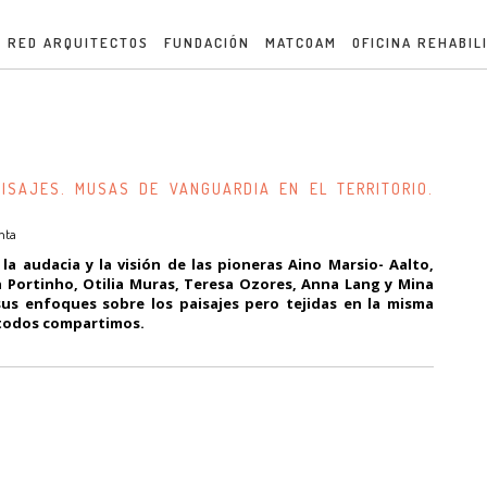
RED ARQUITECTOS
FUNDACIÓN
MATCOAM
OFICINA REHABIL
AISAJES. MUSAS DE VANGUARDIA EN EL TERRITORIO.
nta
 la audacia y la visión de las pioneras Aino Marsio- Aalto,
n Portinho, Otilia Muras, Teresa Ozores, Anna Lang y Mina
 sus enfoques sobre los paisajes pero tejidas en la misma
e todos compartimos.