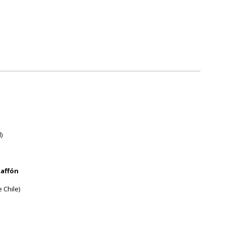
)
Laffón
 Chile)