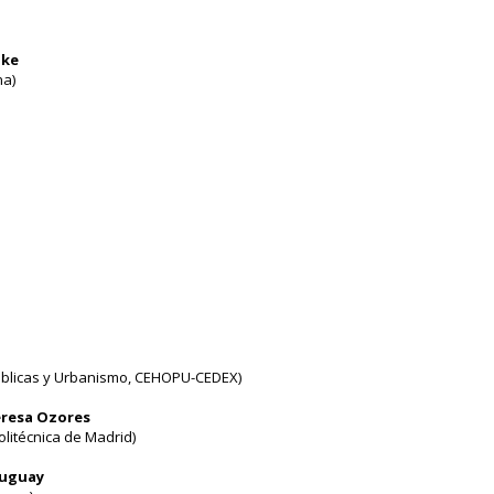
hke
na)
úblicas y Urbanismo, CEHOPU-CEDEX)
Teresa Ozores
litécnica de Madrid)
ruguay