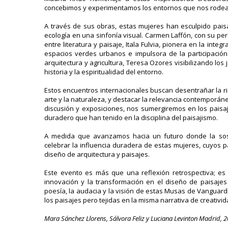
concebimos y experimentamos los entornos que nos rodea
A través de sus obras, estas mujeres han esculpido paisa
ecología en una sinfonía visual. Carmen Laffón, con su per
entre literatura y paisaje, Itala Fulvia, pionera en la int
espacios verdes urbanos e impulsora de la participación
arquitectura y agricultura, Teresa Ozores visibilizando los
historia y la espiritualidad del entorno.
Estos encuentros internacionales buscan desentrañar la ri
arte y la naturaleza, y destacar la relevancia contemporán
discusión y exposiciones, nos sumergiremos en los pais
duradero que han tenido en la disciplina del paisajismo.
A medida que avanzamos hacia un futuro donde la soste
celebrar la influencia duradera de estas mujeres, cuyos
diseño de arquitectura y paisajes.
Este evento es más que una reflexión retrospectiva; es
innovación y la transformación en el diseño de paisajes
poesía, la audacia y la visión de estas Musas de Vanguardi
los paisajes pero tejidas en la misma narrativa de creativi
Mara Sánchez Llorens, Sálvora Feliz y Luciana Levinton Madrid, 