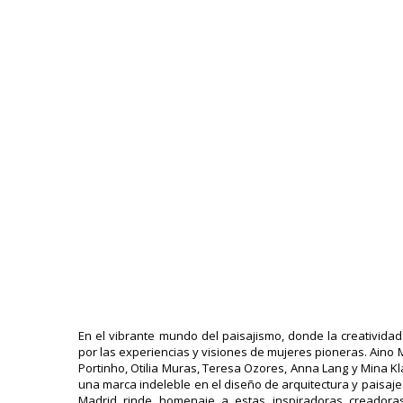
En el vibrante mundo del paisajismo, donde la creatividad
por las experiencias y visiones de mujeres pioneras. Aino M
Portinho, Otilia Muras, Teresa Ozores, Anna Lang y Mina
una marca indeleble en el diseño de arquitectura y paisaj
Madrid rinde homenaje a estas inspiradoras creadora