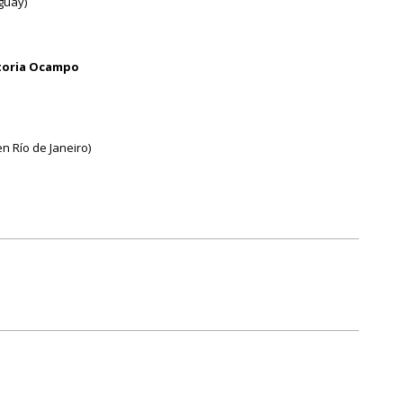
guay)
ctoria Ocampo
n Río de Janeiro)