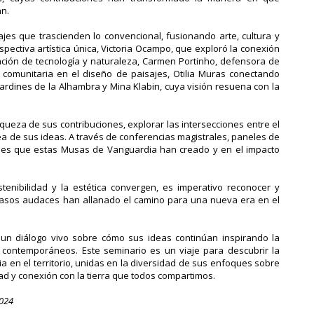
n.
jes que trascienden lo convencional, fusionando arte, cultura y
spectiva artística única, Victoria Ocampo, que exploró la conexión
egración de tecnología y naturaleza, Carmen Portinho, defensora de
 comunitaria en el diseño de paisajes, Otilia Muras conectando
 jardines de la Alhambra y Mina Klabin, cuya visión resuena con la
queza de sus contribuciones, explorar las intersecciones entre el
ea de sus ideas. A través de conferencias magistrales, paneles de
ajes que estas Musas de Vanguardia han creado y en el impacto
nibilidad y la estética convergen, es imperativo reconocer y
 pasos audaces han allanado el camino para una nueva era en el
 un diálogo vivo sobre cómo sus ideas continúan inspirando la
 contemporáneos. Este seminario es un viaje para descubrir la
a en el territorio, unidas en la diversidad de sus enfoques sobre
dad y conexión con la tierra que todos compartimos.
2024