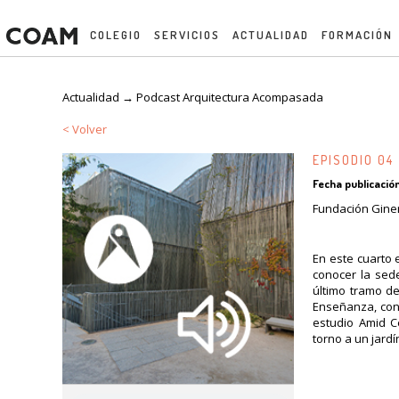
COLEGIO
SERVICIOS
ACTUALIDAD
FORMACIÓN
Actualidad →
Podcast Arquitectura Acompasada
< Volver
EPISODIO 04
Fecha publicación
Fundación Giner
En este cuarto 
conocer la sede
último tramo del
Enseñanza, con 
estudio Amid Ce
torno a un jardí