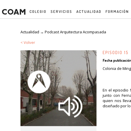
COLEGIO
SERVICIOS
ACTUALIDAD
FORMACIÓN
Actualidad →
Podcast Arquitectura Acompasada
< Volver
EPISODIO 15
Fecha publicación
Colonia de Ming
En el episodio 
junto con Fern
quien nos llev
diseñado por lo