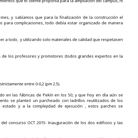
imientos que el cliente proponía para la ampliación del campus, ni
mes, y sabíamos que para la finalización de la construcción el
o para complicaciones, todo debía estar organizado de manera
 a todo, y utilizando solo materiales de calidad que respetasen
 de los profesores y promotores (todos grandes expertos en la
trictamente entre 0-0,2 (pm 2.5).
ilizado en las fábricas de Pekín en los 50, y que hoy en día aún se
nto se planteó un parcheado con ladrillos reutilizados de los
al estado y a la complejidad de ejecución , estos parches se
del concurso OCT 2015- Inauguración de los dos edificios y las