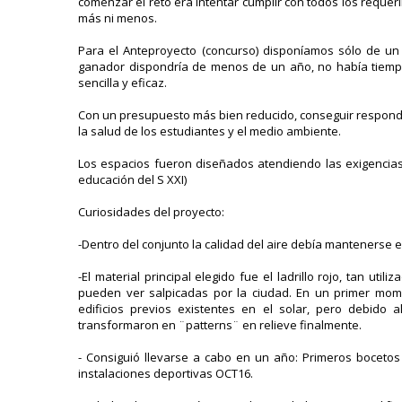
comenzar el reto era intentar cumplir con todos los requer
más ni menos.
Para el Anteproyecto (concurso) disponíamos sólo de un 
ganador dispondría de menos de un año, no había tiemp
sencilla y eficaz.
Con un presupuesto más bien reducido, conseguir responder
la salud de los estudiantes y el medio ambiente.
Los espacios fueron diseñados atendiendo las exigencias
educación del S XXI)
Curiosidades del proyecto:
-Dentro del conjunto la calidad del aire debía mantenerse es
-El material principal elegido fue el ladrillo rojo, tan ut
pueden ver salpicadas por la ciudad. En un primer mome
edificios previos existentes en el solar, pero debido 
transformaron en ¨patterns¨ en relieve finalmente.
- Consiguió llevarse a cabo en un año: Primeros bocetos 
instalaciones deportivas OCT16.