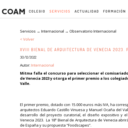
COLEGIO
SERVICIOS
ACTUALIDAD
FORMACIÓN
Servicios → Internacional →
Observatorio Internacional
< Volver
XVIII BIENAL DE ARQUITECTURA DE VENECIA 2023.
30/12/2022
Autor:
Internacional
Mitma falla el concurso para seleccionar el comisariado
de Venecia 2023 y otorga el primer premio a los colegia
Valle.
El primer premio, dotado con 15.000 euros más IVA, ha corre
arquitectos Eduardo Castillo Vinuesa y Manuel Ocaña del Val
desarrollo del proyecto curatorial, el diseño expositivo y e
Venecia 2023. La 18ª Bienal de Arquitectura de Venecia abri
de España y su propuesta “Foodscapes”.