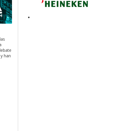
las
a
 debate
 y han